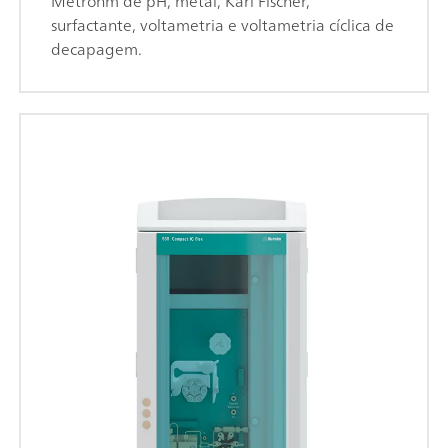
Metrohm de pH, metal, Karl Fischer,
surfactante, voltametria e voltametria cíclica de
decapagem.