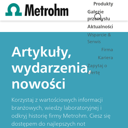
Produkty
Gałęzie
przemysłu
Aktualności
Wsparcie &
Serwis
Artykuły,
Firma
Kariera
wydarzenia,
Zapytaj o
ofertę
nowości
Korzystaj z wartościowych informacji
branżowych, wiedzy laboratoryjnej i
odkryj historię firmy Metrohm. Ciesz się
dostępem do najlepszych not