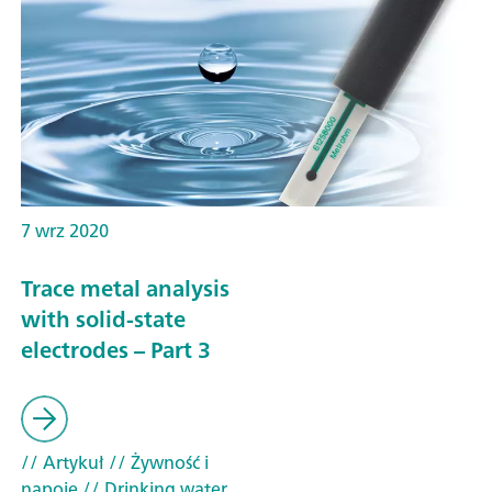
7 wrz 2020
Trace metal analysis
with solid-state
electrodes – Part 3
// Artykuł
// Żywność i
napoje
// Drinking water