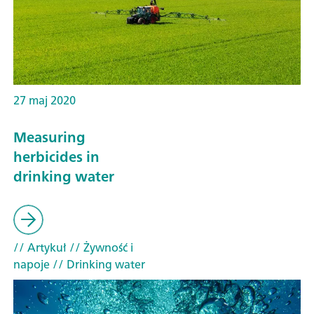
27 maj 2020
Measuring
herbicides in
drinking water
// Artykuł
// Żywność i
napoje
// Drinking water