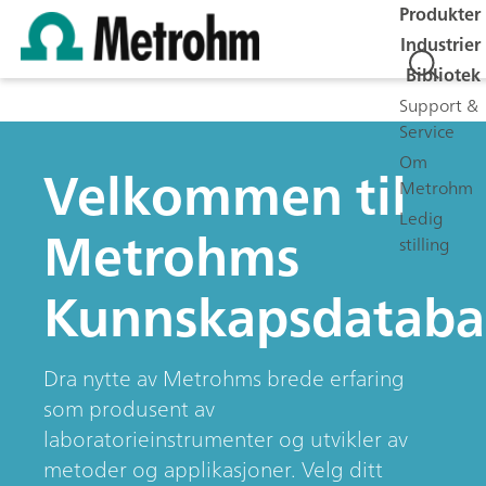
Produkter
Industrier
Bibliotek
Support &
Service
Om
Velkommen til
Metrohm
Ledig
Metrohms
stilling
Kunnskapsdataba
Dra nytte av Metrohms brede erfaring
som produsent av
laboratorieinstrumenter og utvikler av
metoder og applikasjoner. Velg ditt