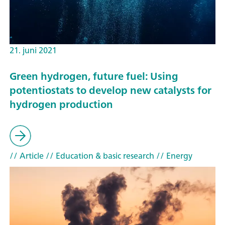
21. juni 2021
Green hydrogen, future fuel: Using
potentiostats to develop new catalysts for
hydrogen production
// Article
// Education & basic research
// Energy