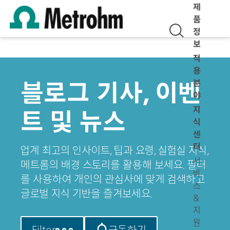
제
품
정
보
적
용
블로그 기사, 이벤
분
야
지
트 및 뉴스
식
센
터
업계 최고의 인사이트, 팁과 요령, 실험실 지식,
서
메트롬의 배경 스토리를 활용해 보세요. 필터
비
를 사용하여 개인의 관심사에 맞게 검색하고
스
글로벌 지식 기반을 즐겨보세요.
&
지
원
Filter
구독하기