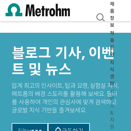
제
품
정
보
적
용
블로그 기사, 이벤
분
야
지
트 및 뉴스
식
센
터
업계 최고의 인사이트, 팁과 요령, 실험실 지식,
서
메트롬의 배경 스토리를 활용해 보세요. 필터
비
를 사용하여 개인의 관심사에 맞게 검색하고
스
글로벌 지식 기반을 즐겨보세요.
&
지
원
Filter
구독하기