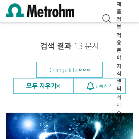
제
품
정
보
적
용
검색 결과
13 문서
분
야
지
Change filter
식
센
모두 지우기
구독하기
터
서
비
스
&
지
원