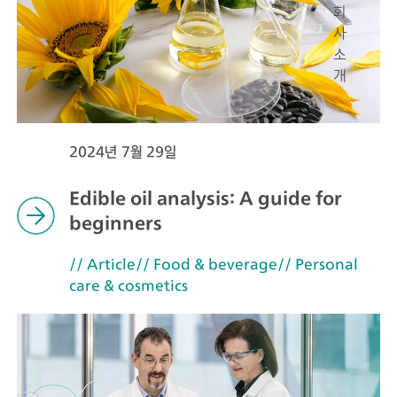
회
사
소
개
2024년 7월 29일
Edible oil analysis: A guide for
beginners
// Article
// Food & beverage
// Personal
care & cosmetics