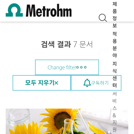
제
품
정
보
적
용
검색 결과
7 문서
분
야
지
Change filter
식
센
모두 지우기
구독하기
터
서
비
스
&
지
원