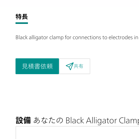
特長
Black alligator clamp for connections to electrodes in
見積書依頼
共有
設備
あなたの Black Alligator Clam