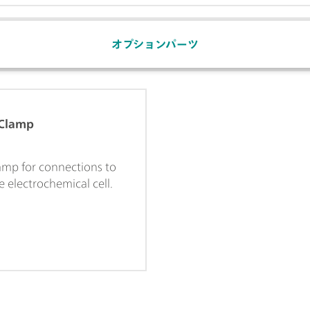
オプションパーツ
 Clamp
lamp for connections to
he electrochemical cell.