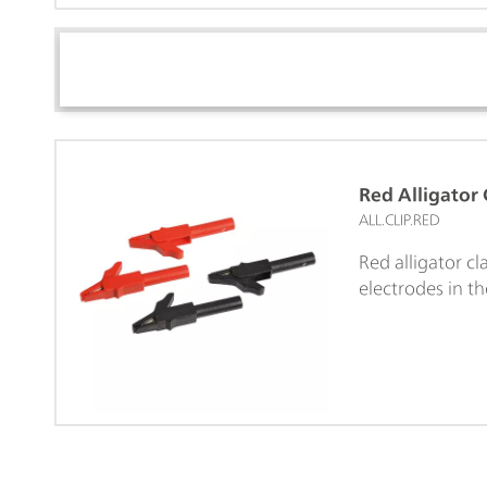
Red Alligator
ALL.CLIP.RED
Red alligator c
electrodes in t