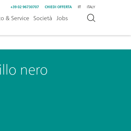
+39 02 96730707
CHIEDI OFFERTA
IT
ITALY
o & Service
Società
Jobs
llo nero