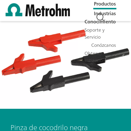
Productos
Industrias
Conocimiento
Soporte y
Servicio
Conózcanos
Obtener
cotización
Pinza de cocodrilo negra