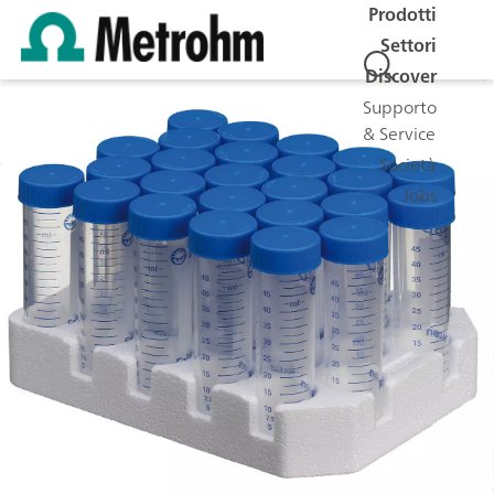
Prodotti
Settori
Discover
Supporto
& Service
Società
Jobs