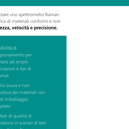
lizzare uno spettrometro Raman
ifica di materiali conformi e non
ezza, velocità e precisione.
ibilità di
pionamento per
tarsi ad ampie
icazioni e tipi di
riali
isi sicura e non
ruttiva dei materiali con
 di imballaggio
pleto
ltati di qualità di
ratorio in scenari di test