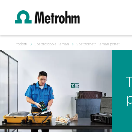
Prodotti
Spettroscopia Raman
Spettrometri Raman portatili
T
p