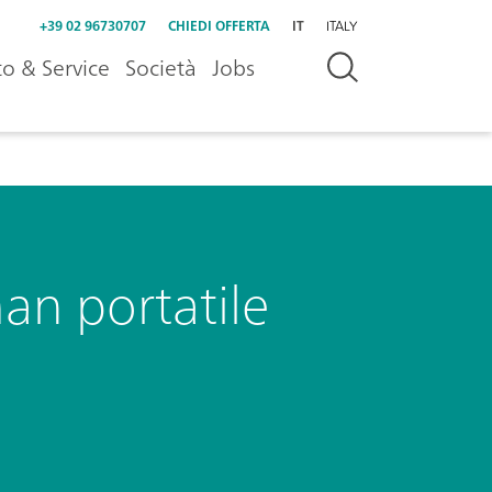
+39 02 96730707
CHIEDI OFFERTA
IT
ITALY
o & Service
Società
Jobs
an portatile