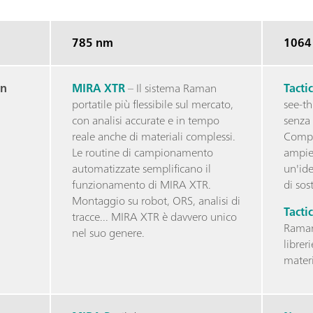
785 nm
1064
in
MIRA XTR
– Il sistema Raman
Tacti
portatile più flessibile sul mercato,
see-th
con analisi accurate e in tempo
senza 
reale anche di materiali complessi.
Compa
Le routine di campionamento
ampie 
automatizzate semplificano il
un'ide
funzionamento di MIRA XTR.
di sos
Montaggio su robot, ORS, analisi di
Tacti
tracce... MIRA XTR è davvero unico
Raman 
nel suo genere.
librer
materia