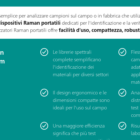
semplice per analizzare campioni sul campo o in fabbrica che uti
ispositivi Raman portatili
dedicati per l'identificazione e la ver
zatori Raman portatili offre
facilità d'uso, compattezza, robust
an
Le librerie spettrali
Fless
complete semplificano
cam
hm
l'identificazione dei
adat
materiali per diversi settori
appl
mate
Il design ergonomico e le
Anal
dimensioni compatte sono
dist
ideali per l'uso sul campo
test
com
Una maggiore efficienza
Risu
significa che più test
labo