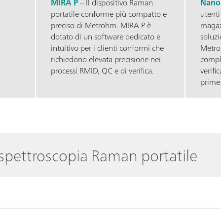
MIRA P
– Il dispositivo Raman
Nano
portatile conforme più compatto e
utenti
preciso di Metrohm. MIRA P è
magaz
dotato di un software dedicato e
soluz
intuitivo per i clienti conformi che
Metro
richiedono elevata precisione nei
compl
processi RMID, QC e di verifica.
verifi
prime 
 spettroscopia Raman portatile