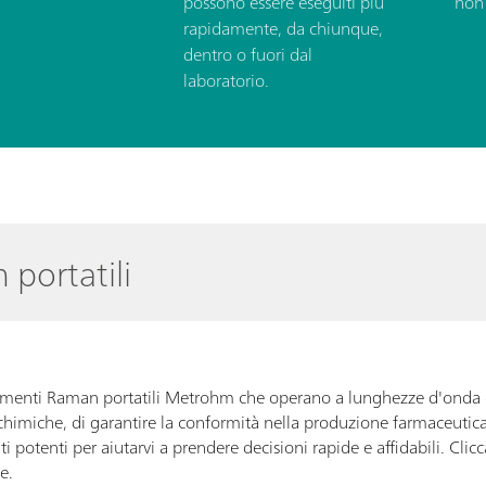
possono essere eseguiti più
non 
rapidamente, da chiunque,
dentro o fuori dal
laboratorio.
 portatili
 strumenti Raman portatili Metrohm che operano a lunghezze d'ond
i chimiche, di garantire la conformità nella produzione farmaceutica
i potenti per aiutarvi a prendere decisioni rapide e affidabili. Clicca
e.