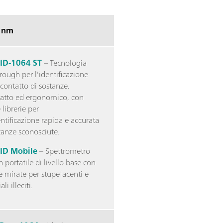
 nm
cID-1064 ST
– Tecnologia
rough per l'identificazione
contatto di sostanze.
tto ed ergonomico, con
librerie per
ntificazione rapida e accurata
tanze sconosciute.
cID Mobile
– Spettrometro
portatile di livello base con
ie mirate per stupefacenti e
li illeciti.