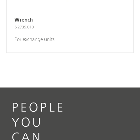
Wrench
6.2739.010
For exchange units.
PEOPLE
YOU
CAN