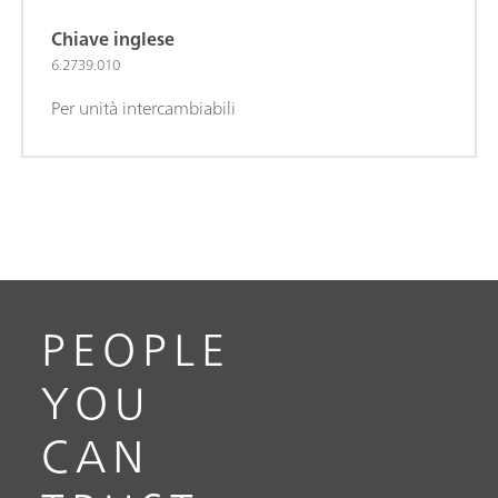
Chiave inglese
6.2739.010
Per unità intercambiabili
PEOPLE
YOU
CAN