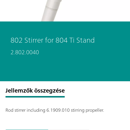
802 Stirrer for 804 Ti Stand
2.802.0040
Jellemzők összegzése
Rod stirrer including 6.1909.010 stirring propeller.