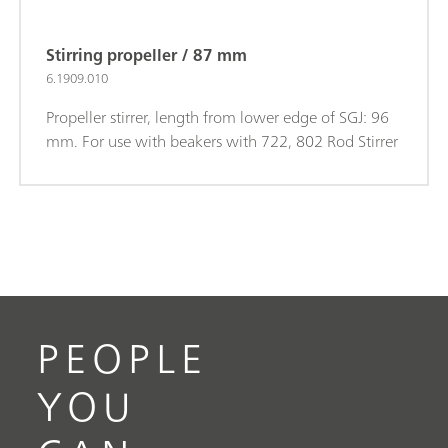
Stirring propeller / 87 mm
6.1909.010
Propeller stirrer, length from lower edge of SGJ: 96
mm. For use with beakers with 722, 802 Rod Stirrer
PEOPLE
YOU