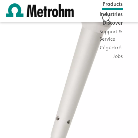
Products
Industries
Discover
Support &
Service
Cégünkről
Jobs