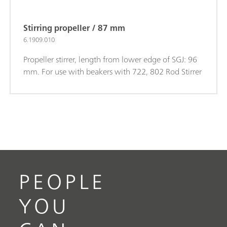
Stirring propeller / 87 mm
6.1909.010
Propeller stirrer, length from lower edge of SGJ: 96
mm. For use with beakers with 722, 802 Rod Stirrer
PEOPLE
YOU