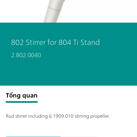
802 Stirrer for 804 Ti Stand
2.802.0040
Tổng quan
Rod stirrer including 6.1909.010 stirring propeller.