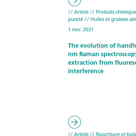
// Article
// Produits chimique
pureté
// Huiles et graisses al
1 nov. 2021
The evolution of hand
nm Raman spectroscop
extraction from fluore
interference
// Article
// Nourriture et boi