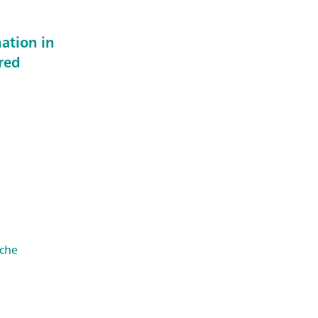
ation in
ared
oche