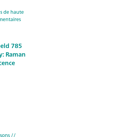
s de haute
imentaires
held 785
y: Raman
scence
ssons
//