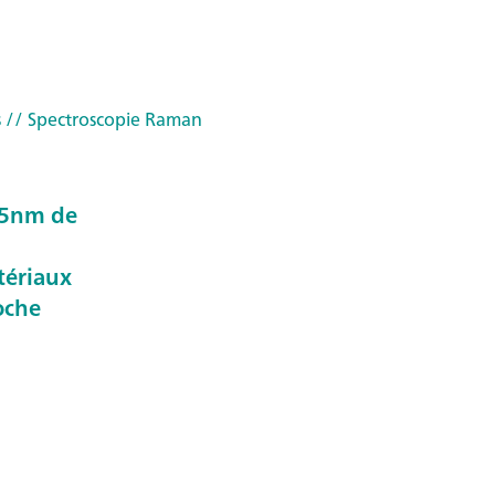
s
// Spectroscopie Raman
85nm de
tériaux
oche