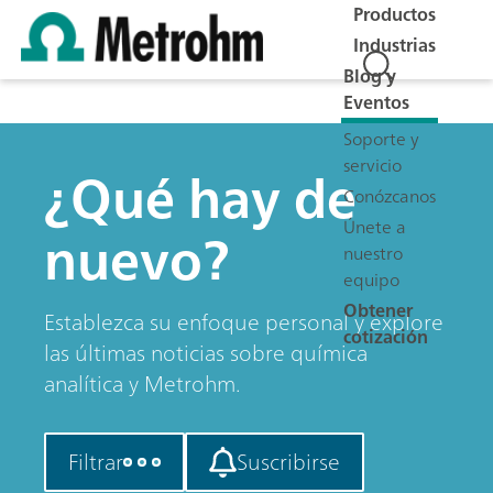
Productos
Industrias
Blog y
Eventos
Soporte y
servicio
¿Qué hay de
Conózcanos
Únete a
nuevo?
nuestro
equipo
Obtener
Establezca su enfoque personal y explore
cotización
las últimas noticias sobre química
analítica y Metrohm.
Filtrar
Suscribirse