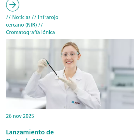
// Noticias
// Infrarojo
cercano (NIR)
//
Cromatografía iónica
26 nov 2025
Lanzamiento de