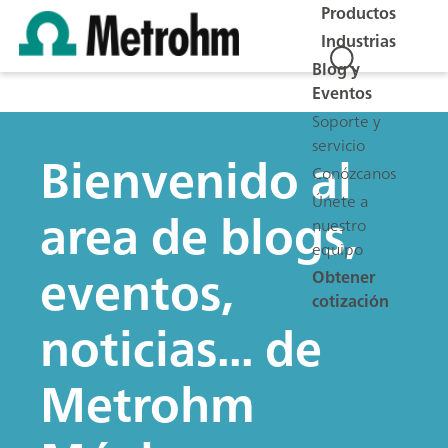
Productos
Industrias
Blog y
Eventos
Soporte y
servicio
Bienvenido al
Conózcanos
Únete a
area de blogs,
nuestro
equipo
eventos,
Obtener
cotización
noticias... de
Metrohm