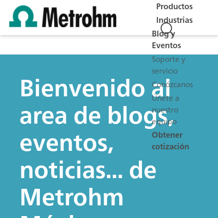
Productos
Industrias
Blog y
Eventos
Soporte y
servicio
Bienvenido al
Conózcanos
Únete a
area de blogs,
nuestro
equipo
eventos,
Obtener
cotización
noticias... de
Metrohm