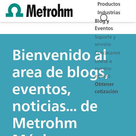
Productos
Industrias
Blog y
Eventos
Soporte y
servicio
Bienvenido al
Conózcanos
Únete a
area de blogs,
nuestro
equipo
eventos,
Obtener
cotización
noticias... de
Metrohm