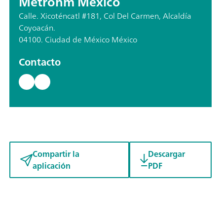
Metrohm México
Calle. Xicoténcatl #181, Col Del Carmen, Alcaldía
Coyoacán.
04100. Ciudad de México México
Contacto
Compartir la
Descargar
aplicación
PDF