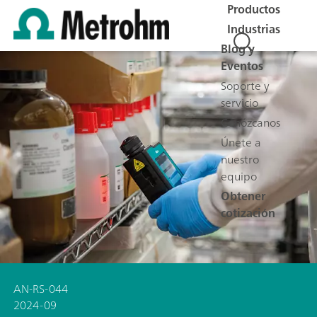
Productos
Industrias
Blog y
Eventos
Soporte y
servicio
Conózcanos
Únete a
nuestro
equipo
Obtener
cotización
AN-RS-044
2024-09