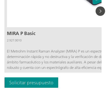
MIRA P Basic
2.927.0010
El Metrohm Instant Raman Analyzer (MIRA) P es un espectróme
determinación rápida y no destructiva y la verificación de dife
ámbito farmacéutico y los materiales auxiliares. A pesar del
robusto y cuenta con un espectrógrafo de alta eficiencia equi
Raster-Scan (ORS). El MIRA P cumple la totalidad de las dire
Basic permite al usuario adaptar el MIRA P según sus necesid
Solicitar presupuesto
básicos que contiene los componentes esenciales para el fun
los accesorios de calibración/verificación MIRA, la librería US
botellas o bolsas. Operación de seguridad de láser de clase 3B