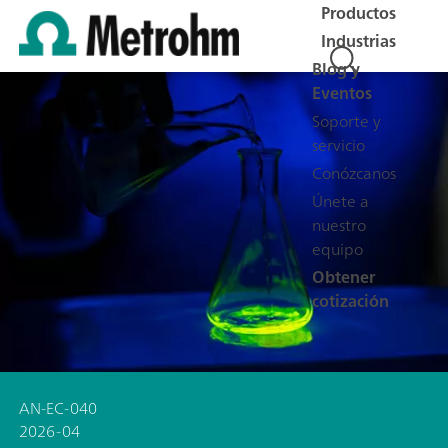
Productos
Industrias
Blog y
Eventos
Soporte y
servicio
Conózcanos
Únete a
nuestro
equipo
Obtener
cotización
AN-EC-040
2026-04