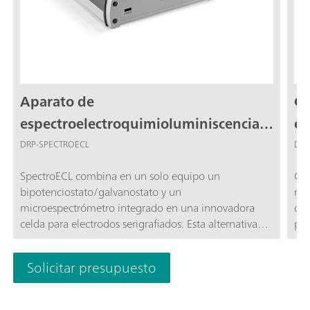
Aparato de
Ce
espectroelectroquimioluminiscencia
el
para electrodos serigrafiados
DRP-SPECTROECL
DRP
SpectroECL combina en un solo equipo un
Cel
bipotenciostato/galvanostato y un
med
microespectrómetro integrado en una innovadora
de 
celda para electrodos serigrafiados. Esta alternativa
pre
miniaturizada y portátil es perfecta para realizar
340
mediciones de quimioluminiscencia electrogenerada
pic
Solicitar presupuesto
(ECL)
apa
µSt