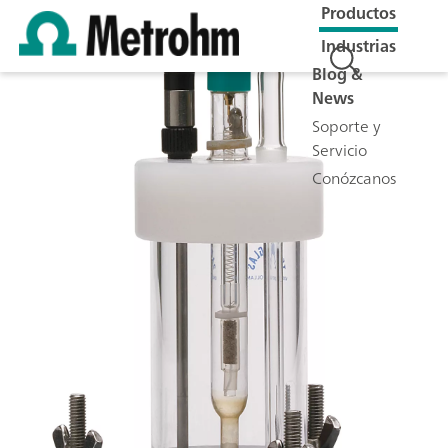
Productos
Industrias
Blog &
News
Soporte y
Servicio
Conózcanos