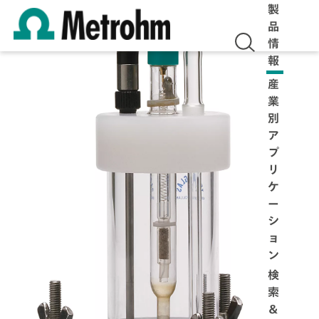
製
品
情
報
産
業
別
ア
プ
リ
ケ
ー
シ
ョ
ン
検
索
＆