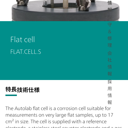
情
報
保
守
＆
Flat cell
修
理
FLAT.CELL.S
会
社
情
報
採
用
特長
技術仕様
情
報
The Autolab flat cell is a corrosion cell suitable for
measurements on very large flat samples, up to 17
cm² in size. The cell is supplied with a reference
electrode, a stainless steel counter electrode and a gas