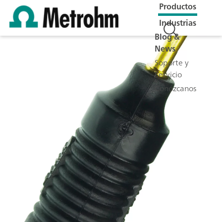
Productos
Industrias
Blog &
News
Soporte y
Servicio
Conózcanos