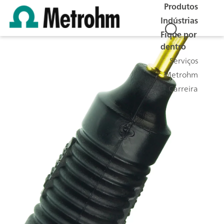
Produtos
Indústrias
Fique por
dentro
Serviços
Metrohm
Carreira