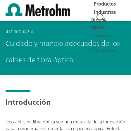
Productos
Industrias
Blog &
News
410000042-A
Soporte y
Cuidado y manejo adecuados de los
Servicio
Conózcanos
cables de fibra óptica
Introducción
Los cables de fibra óptica son una maravilla de la innovación
para la moderna instrumentación espectroscópica. Entre las