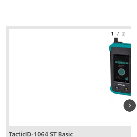
1
/
2
TacticID-1064 ST Basic