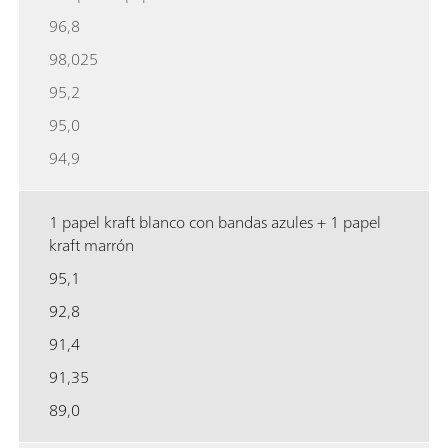
96,8
98,025
95,2
95,0
94,9
1 papel kraft blanco con bandas azules + 1 papel
kraft marrón
95,1
92,8
91,4
91,35
89,0