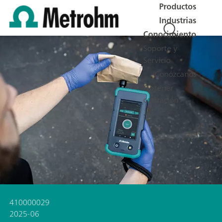
Productos
Industrias
Conocimiento
Soporte y
Servicio
Conózcanos
Obtener
cotización
410000029
2025-06