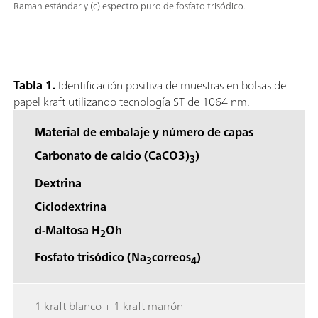
Raman estándar y (c) espectro puro de fosfato trisódico.
Tabla 1.
Identificación positiva de muestras en bolsas de
papel kraft utilizando tecnología ST de 1064 nm.
Material de embalaje y número de capas
Carbonato de calcio (CaCO3)
)
3
Dextrina
Ciclodextrina
d-Maltosa H
Oh
2
Fosfato trisódico (Na
correos
)
3
4
1 kraft blanco + 1 kraft marrón