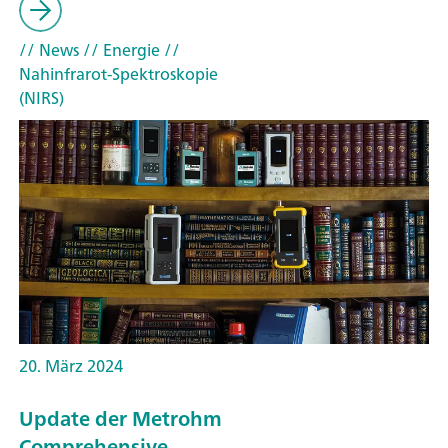
// News
// Energie
//
Nahinfrarot-Spektroskopie
(NIRS)
20. März 2024
Update der Metrohm
Comprehensive