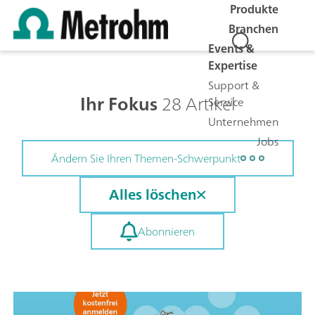
Produkte
Branchen
Events &
Expertise
Support &
Ihr Fokus
28 Artikel
Service
Unternehmen
Jobs
Ändern Sie Ihren Themen-Schwerpunkt
Alles löschen
Abonnieren