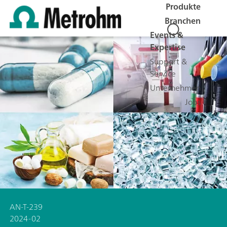
Produkte
Branchen
Events &
Expertise
Support &
Service
Unternehmen
Jobs
AN-T-239
2024-02