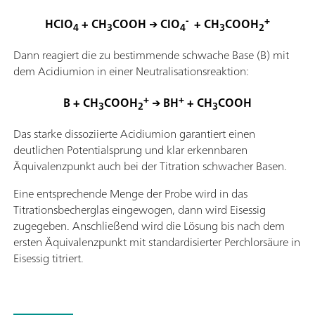
-
+
HClO
+ CH
COOH → ClO
+ CH
COOH
4
3
4
3
2
Dann reagiert die zu bestimmende schwache Base (B) mit
dem Acidiumion in einer Neutralisationsreaktion:
+
+
B + CH
COOH
→ BH
+ CH
COOH
3
2
3
Das starke dissoziierte Acidiumion garantiert einen
deutlichen Potentialsprung und klar erkennbaren
Äquivalenzpunkt auch bei der Titration schwacher Basen.
Eine entsprechende Menge der Probe wird in das
Titrationsbecherglas eingewogen, dann wird Eisessig
zugegeben. Anschließend wird die Lösung bis nach dem
ersten Äquivalenzpunkt mit standardisierter Perchlorsäure in
Eisessig titriert.