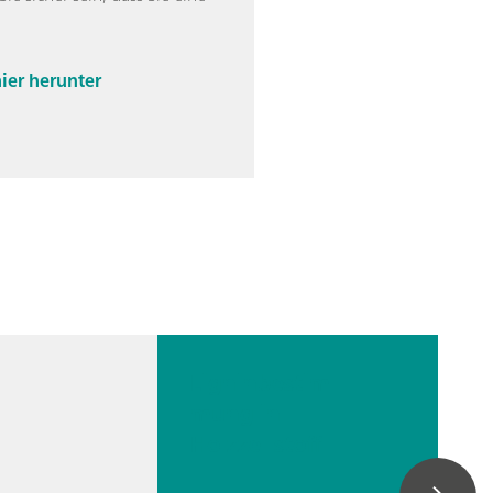
ier herunter
Ligninbestim
mung in
Holzzellstoff