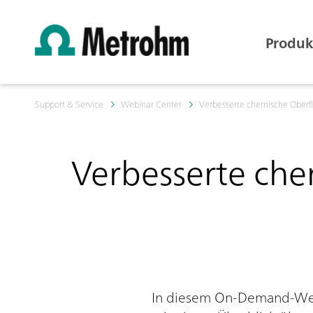
Produk
Support & Service
Webinar Center
Verbesserte chemische Oberf
Verbesserte ch
In diesem On-Demand-Webi