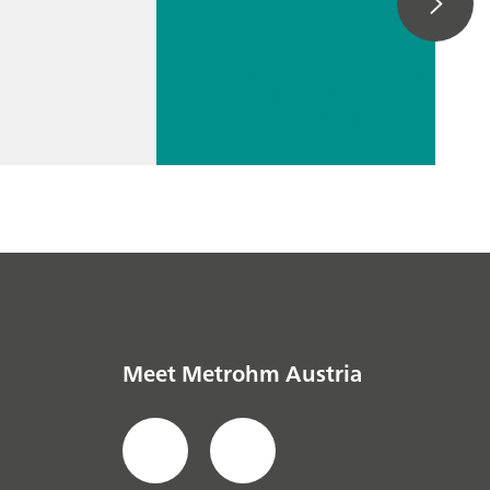
// Kohlenwasserstoffe – aromatisch
// Papierzellstoff Zellstoff
// Spektroskopie (NIRS Raman)
Meet Metrohm Austria