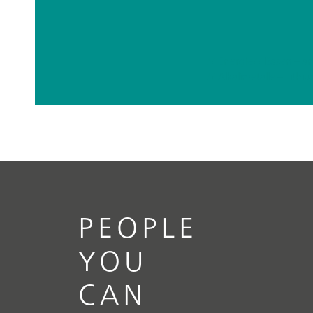
// Energie
// Basen – a
PEOPLE
YOU
CAN