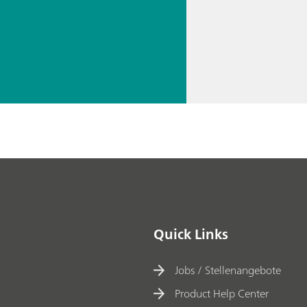
norganisch
// Alkalimetalle – Lithium, Natrium, Kalium, Rubidium, Cäsium
Quick Links
Jobs / Stellenangebote
Product Help Center