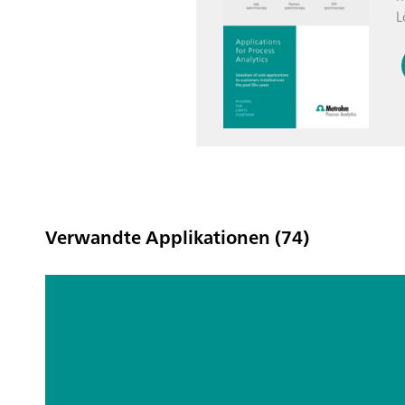
L
Verwandte Applikationen (74)
Alkylamine in
Wäscherlösung