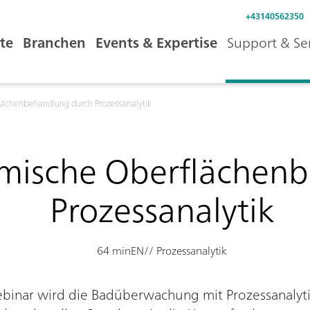
+43140562350
te
Branchen
Events & Expertise
Support & Se
lächenbehandlung durch Prozessanalytik
emische Oberflächen
Prozessanalytik
64 min
EN
// Prozessanalytik
nar wird die Badüberwachung mit Prozessanalytik 