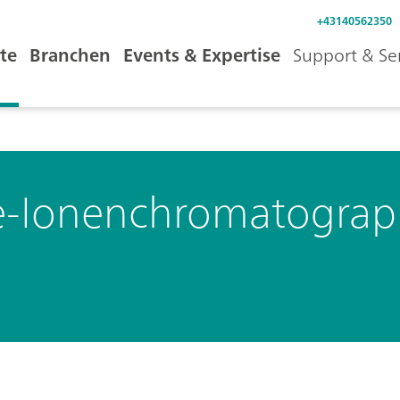
+43140562350
te
Branchen
Events & Expertise
Support & Se
re-Ionenchromatograp