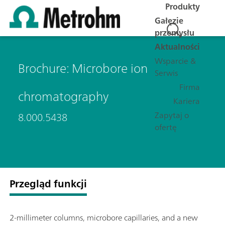
Produkty
Gałęzie
przemysłu
Aktualności
Wsparcie &
Brochure: Microbore ion
Serwis
Firma
chromatography
Kariera
Zapytaj o
8.000.5438
ofertę
Przegląd funkcji
2-millimeter columns, microbore capillaries, and a new