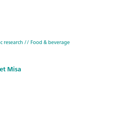
c research
// Food & beverage
et Misa