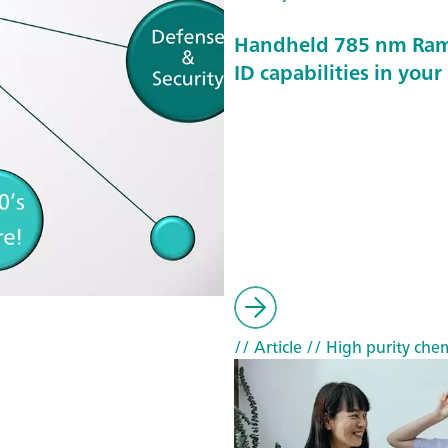
Handheld 785 nm Rama
ID capabilities in your
// Article
// High purity chem