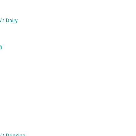
// Dairy
n
// Drinking