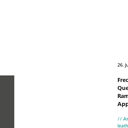
26. j
Fre
Que
Ram
PEOPLE
App
YOU
// Ar
leat