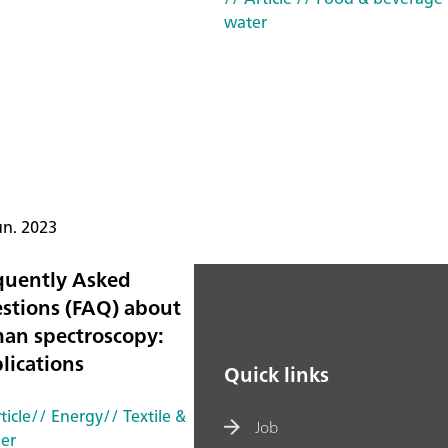
water
un. 2023
quently Asked
stions (FAQ) about
an spectroscopy:
lications
Quick links
ticle
// Energy
// Textile &
Job
her