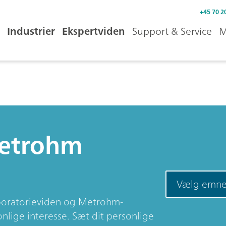
+45 70 2
Industrier
Ekspertviden
Support & Service
M
Metrohm
Vælg emn
aboratorieviden og Metrohm-
nlige interesse. Sæt dit personlige