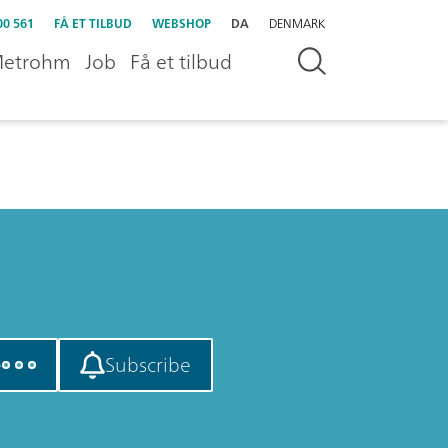
00 561
FÅ ET TILBUD
WEBSHOP
DA
DENMARK
etrohm
Job
Få et tilbud
e
Subscribe