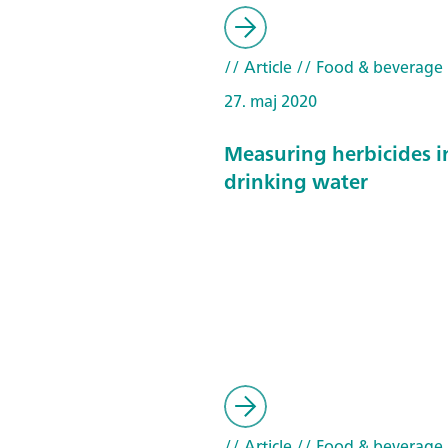
// Article
// Food & beverage
27. maj 2020
Measuring herbicides i
drinking water
// Article
// Food & beverage