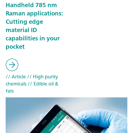
Handheld 785 nm
Raman applications:
Cutting edge
material ID
capabilities in your
pocket
// Article
// High purity
chemicals
// Edible oil &
fats