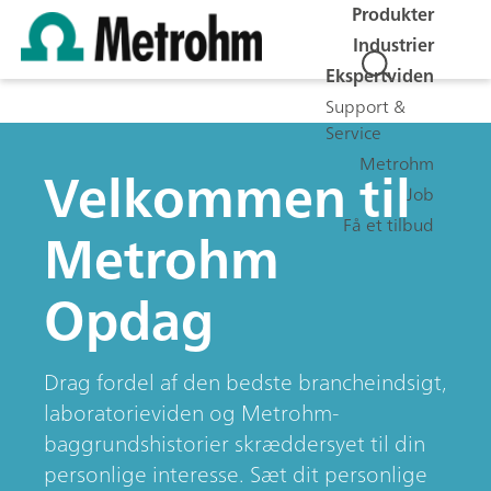
Produkter
Industrier
Ekspertviden
Support &
Service
Metrohm
Velkommen til
Job
Få et tilbud
Metrohm
Opdag
Drag fordel af den bedste brancheindsigt,
laboratorieviden og Metrohm-
baggrundshistorier skræddersyet til din
personlige interesse. Sæt dit personlige