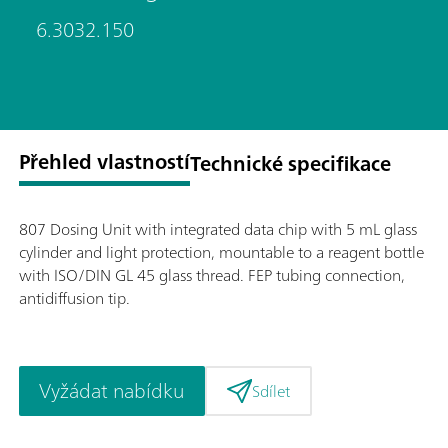
6.3032.150
Přehled vlastností
Technické specifikace
807 Dosing Unit with integrated data chip with 5 mL glass
cylinder and light protection, mountable to a reagent bottle
with ISO/DIN GL 45 glass thread. FEP tubing connection,
antidiffusion tip.
Vyžádat nabídku
Sdílet