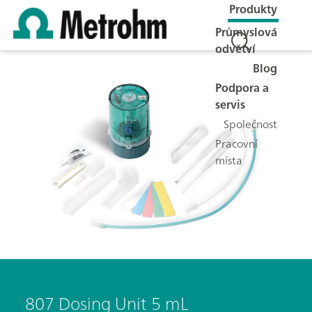
Produkty
Průmyslová
odvětví
Blog
Podpora a
servis
Společnost
Pracovní
místa
807 Dosing Unit 5 mL