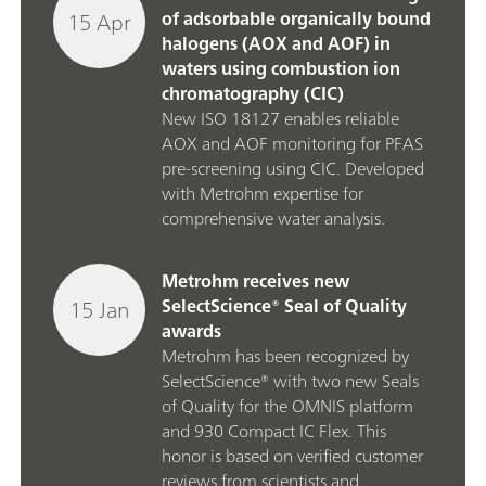
15 Apr
of adsorbable organically bound
halogens (AOX and AOF) in
waters using combustion ion
chromatography (CIC)
New ISO 18127 enables reliable
AOX and AOF monitoring for PFAS
pre‑screening using CIC. Developed
with Metrohm expertise for
comprehensive water analysis.
Metrohm receives new
15 Jan
SelectScience® Seal of Quality
awards
Metrohm has been recognized by
SelectScience® with two new Seals
of Quality for the OMNIS platform
and 930 Compact IC Flex. This
honor is based on verified customer
reviews from scientists and