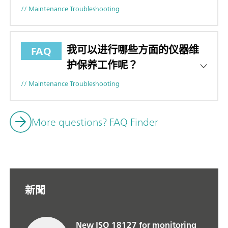
// Maintenance Troubleshooting
我可以进行哪些方面的仪器维
FAQ
护保养工作呢？
// Maintenance Troubleshooting
More questions? FAQ Finder
新聞
New ISO 18127 for monitoring