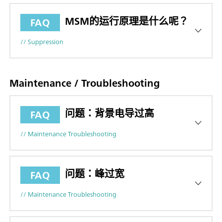
MSM的运行原理是什么呢？
FAQ
// Suppression
Maintenance / Troubleshooting
问题：背景电导过高
FAQ
// Maintenance Troubleshooting
问题：峰过宽
FAQ
// Maintenance Troubleshooting