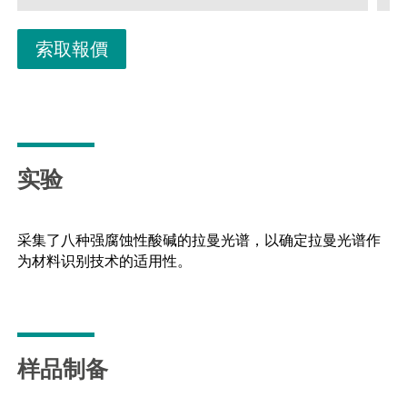
用，提供有高效光谱仪，并配备了我们独特的栅格
环绕扫描 (ORS) 技术。该高级套件包括校正标准
索取報價
件、供瓶装或袋装分析或者直接分析用的通用附件
以及直角附件，非常适合在表面和/或袋中运行样
品。3B 类操作。MIRA DS 支持瑞士万通手持式拉曼
功能库。
实验
采集了八种强腐蚀性酸碱的拉曼光谱，以确定拉曼光谱作
为材料识别技术的适用性。
样品制备