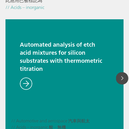
此應用已被標記為
// Acids – inorganic
Automated analysis of etch
acid mixtures for silicon
substrates with thermometric
titration
// Automotive and aerospace 汽車與航太
// Acids – inorganic 酸 – 無機