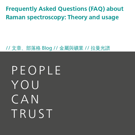
Frequently Asked Questions (FAQ) about
Raman spectroscopy: Theory and usage
// 文章、部落格 Blog
// 金屬與礦業
// 拉曼光譜
PEOPLE
YOU
CAN
TRUST