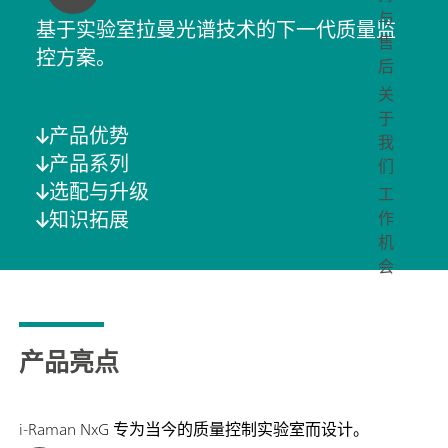
与
基于实验室拉曼光谱技术的下一代质量监
售
控方案。
后
关
于
产品优势
我
产品系列
们
选配与升级
工
知识拓展
作
机
会
产品亮点
i-Raman NxG 专为当今的质量控制实验室而设计。