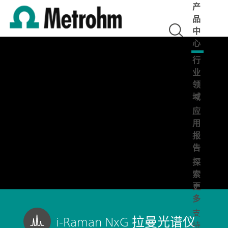
产
品
中
心
行
业
领
域
应
用
报
告
探
索
更
多
支
i-Raman NxG 拉曼光谱仪
持