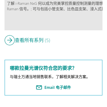
了解 i-Raman NxG 何以成为完美掌控质量控制测量的
Raman 信号。; 可与包括小管支架、比色皿支架、浸入
光纤探头。; 功能强大的 SpecSuite 软件，不仅便于轻松
行谱库识别以及执行常规分析。; 结构紧凑，可堆叠设计，有
查看所有系列 (5)
哪款拉曼光谱仪符合您的要求？
与瑞士万通当地销售联系，了解相关解决方案。
Email 电子邮件