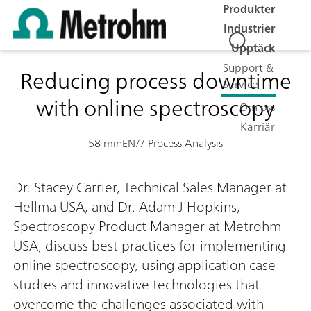
Produkter
Industrier
Upptäck
Support &
Reducing process downtime
Service
with online spectroscopy
Om oss
Karriär
58 min
EN
// Process Analysis
Dr. Stacey Carrier, Technical Sales Manager at
Hellma USA, and Dr. Adam J Hopkins,
Spectroscopy Product Manager at Metrohm
USA, discuss best practices for implementing
online spectroscopy, using application case
studies and innovative technologies that
overcome the challenges associated with