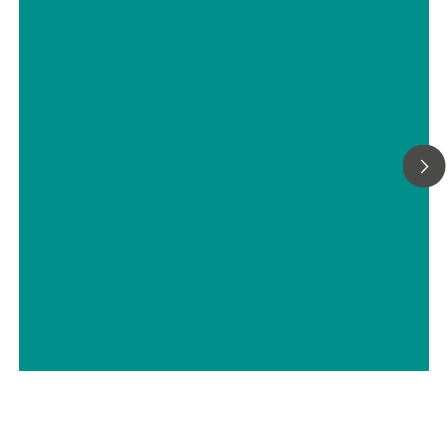
Determination of lignin in wood
pulp
// Hydrocarbons – aromatic
// Paper pulp-wood pulp