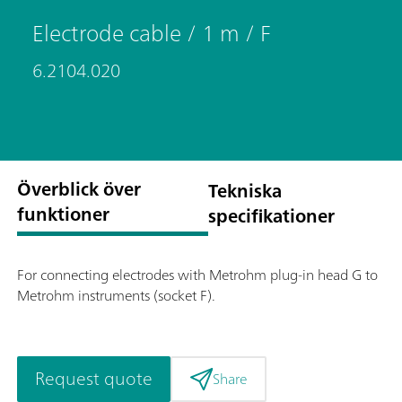
Electrode cable / 1 m / F
6.2104.020
Överblick över
Tekniska
funktioner
specifikationer
For connecting electrodes with Metrohm plug-in head G to
Metrohm instruments (socket F).
Request quote
Share