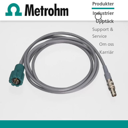
Produkter
Industrier
Upptäck
Support &
Service
Om oss
Karriär