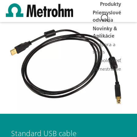
Produkty
Priemyslové
odvetvia
Novinky &
Aplikácie
Podpora a
servis
Spoločnosť
Zamestnanie
Standard USB cable