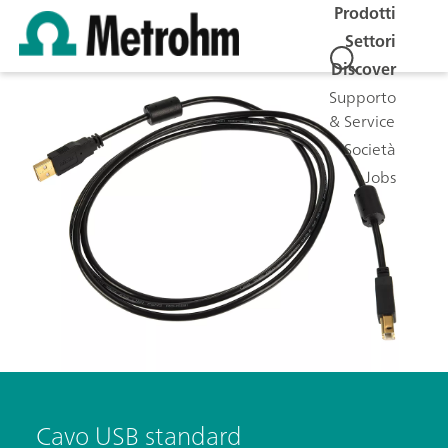
Prodotti
Settori
Discover
Supporto
& Service
Società
Jobs
Cavo USB standard