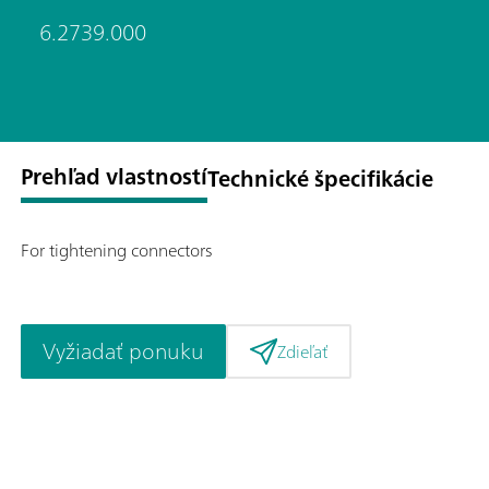
6.2739.000
Prehľad vlastností
Technické špecifikácie
For tightening connectors
Vyžiadať ponuku
Zdieľať