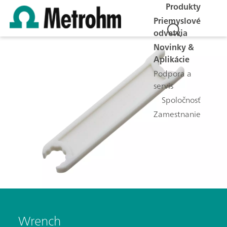
Produkty
Priemyslové
odvetvia
Novinky &
Aplikácie
Podpora a
servis
Spoločnosť
Zamestnanie
Wrench