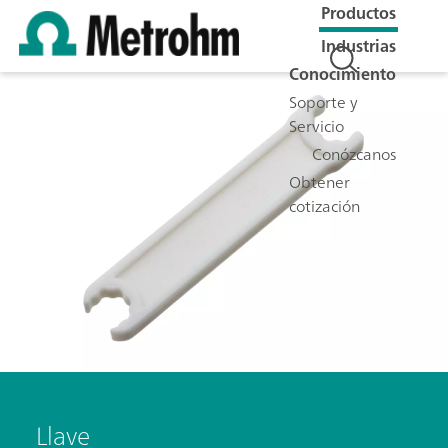
Productos
Industrias
Conocimiento
Soporte y
Servicio
Conózcanos
Obtener
cotización
Llave