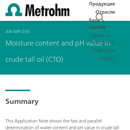
Продукция
Отрасли
База
знаний
AN-NIR-036
Сервис и
Moisture content and pH value in
поддержка
О Метром
crude tall oil (CTO)
Работа
Summary
This Application Note shows the fast and parallel
determination of water content and pH value in crude tall