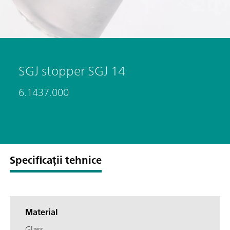
SGJ stopper SGJ 14
6.1437.000
Specificații tehnice
Material
Glass