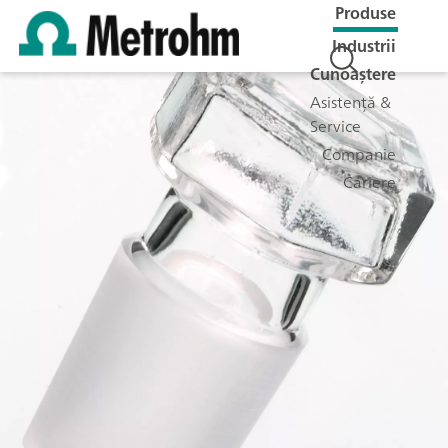
Produse
Industrii
Cunoaștere
Asistență &
Service
Companie
Cariere