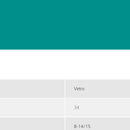
Vetro
34
B-14/15