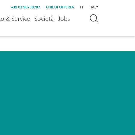
+39 02 96730707
CHIEDI OFFERTA
IT
ITALY
o & Service
Società
Jobs