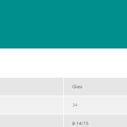
Glass
34
B-14/15